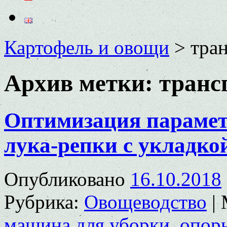
Картофель и овощи
>
тра
Архив метки:
транс
Оптимизация парамет
лука-репки с укладко
Опубликовано
16.10.2018
Рубрика:
Овощеводство
|
машина для уборки
,
опор