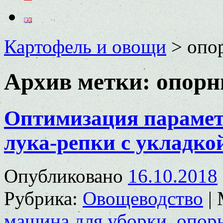
Картофель и овощи
>
опо
Архив метки:
опорн
Оптимизация парамет
лука-репки с укладко
Опубликовано
16.10.2018
Рубрика:
Овощеводство
|
машина для уборки
,
опор