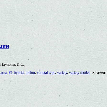
дыни
06 Плужник И.С.
 area
,
F1-hybrid
,
melon
,
varietal type
,
variety
,
variety model
|
Коммент