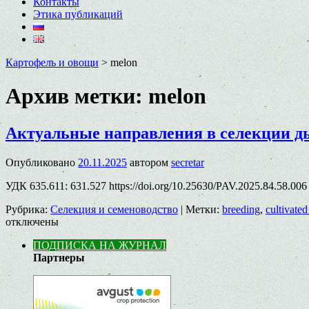
Контакты
Этика публикаций
Картофель и овощи
>
melon
Архив метки:
melon
Актуальные направления в селекции 
Опубликовано
20.11.2025
автором
secretar
УДК 635.611: 631.527 https://doi.org/10.25630/PAV.2025.84.58.0
Рубрика:
Селекция и семеноводство
|
Метки:
breeding
,
cultivated
отключены
ПОДПИСКА НА ЖУРНАЛ
Партнеры