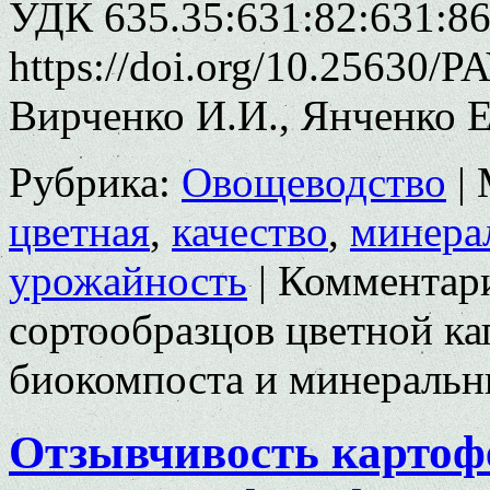
УДК 635.35:631:82:631:8
https://doi.org/10.25630/P
Вирченко И.И., Янченко Е
Рубрика:
Овощеводство
|
цветная
,
качество
,
минера
урожайность
|
Комментар
сортообразцов цветной к
биокомпоста и минеральн
Отзывчивость картофе