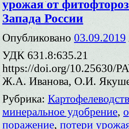
урожая от фитофтороз
Запада России
Опубликовано
03.09.2019
УДК 631.8:635.21
https://doi.org/10.25630/P
Ж.А. Иванова, О.И. Якуш
Рубрика:
Картофелеводст
минеральное удобрение
,
о
поражение
,
потери урожа