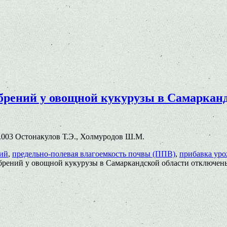
брений у овощной кукурузы в Самарканд
.81.003 Остонакулов Т.Э., Холмуродов Ш.М.
ий
,
предельно-полевая влагоемкость почвы (ППВ)
,
прибавка уро
брений у овощной кукурузы в Самаркандской области
отключен