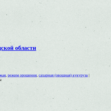
ской области
жая
,
режим орошения
,
сахарная (овощная) кукуруза
|
ы