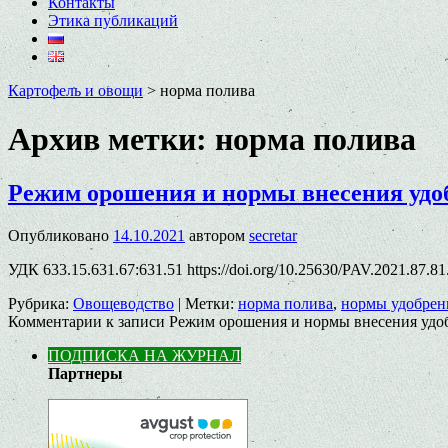
Контакты
Этика публикаций
Картофель и овощи
>
норма полива
Архив метки:
норма полива
Режим орошения и нормы внесения удо
Опубликовано
14.10.2021
автором
secretar
УДК 633.15.631.67:631.51 https://doi.org/10.25630/PAV.2021.87
Рубрика:
Овощеводство
|
Метки:
норма полива
,
нормы удобрен
Комментарии
к записи Режим орошения и нормы внесения удо
ПОДПИСКА НА ЖУРНАЛ
Партнеры