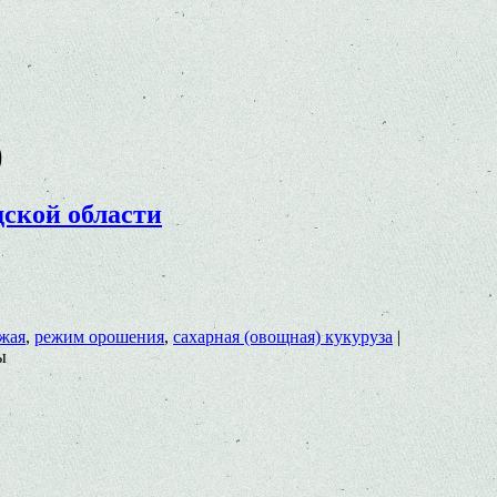
)
ской области
жая
,
режим орошения
,
сахарная (овощная) кукуруза
|
ы