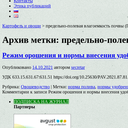
Контакты
Этика публикаций
Картофель и овощи
>
предельно-полевая влагоемкость почвы 
Архив метки:
предельно-поле
Режим орошения и нормы внесения удо
Опубликовано
14.10.2021
автором
secretar
УДК 633.15.631.67:631.51 https://doi.org/10.25630/PAV.2021.87
Рубрика:
Овощеводство
|
Метки:
норма полива
,
нормы удобрен
Комментарии
к записи Режим орошения и нормы внесения удо
ПОДПИСКА НА ЖУРНАЛ
Партнеры