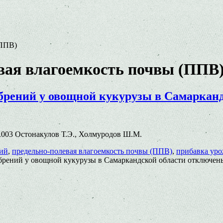
(ППВ)
вая влагоемкость почвы (ППВ
брений у овощной кукурузы в Самарканд
.81.003 Остонакулов Т.Э., Холмуродов Ш.М.
ий
,
предельно-полевая влагоемкость почвы (ППВ)
,
прибавка уро
брений у овощной кукурузы в Самаркандской области
отключен