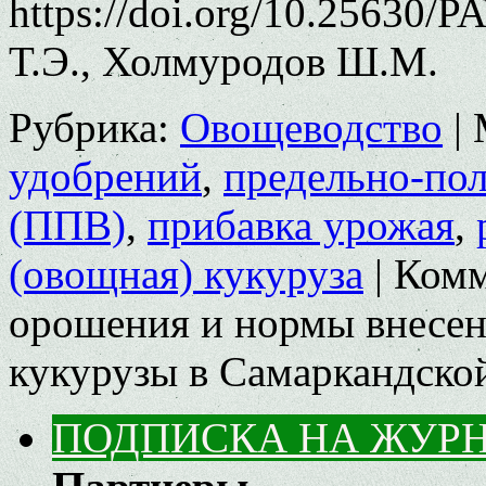
https://doi.org/10.25630/
Т.Э., Холмуродов Ш.М.
Рубрика:
Овощеводство
|
удобрений
,
предельно-пол
(ППВ)
,
прибавка урожая
,
(овощная) кукуруза
|
Комм
орошения и нормы внесен
кукурузы в Самаркандско
ПОДПИСКА НА ЖУР