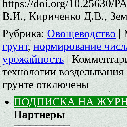
https://doi.org/10.25630/P
В.И., Кириченко Д.В., Зе
Рубрика:
Овощеводство
|
грунт
,
нормирование числ
урожайность
|
Комментар
технологии возделывания
грунте
отключены
ПОДПИСКА НА ЖУР
Партнеры