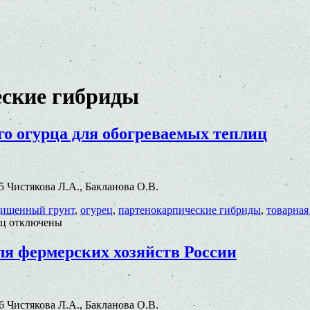
еские гибриды
о огурца для обогреваемых теплиц
05 Чистякова Л.А., Бакланова О.В.
ищенный грунт
,
огурец
,
партенокарпические гибриды
,
товарная
иц
отключены
я фермерских хозяйств России
06 Чистякова Л.А., Бакланова О.В.