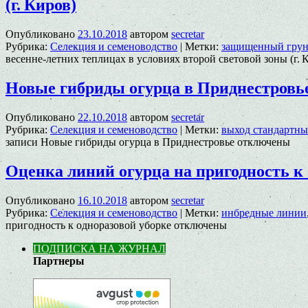
(г. Киров)
Опубликовано
23.10.2018
автором
secretar
Рубрика:
Селекция и семеноводство
|
Метки:
защищенный грун
весенне-летних теплицах в условиях второй световой зоны (г. 
Новые гибриды огурца в Приднестровь
Опубликовано
22.10.2018
автором
secretar
Рубрика:
Селекция и семеноводство
|
Метки:
выход стандартны
записи Новые гибриды огурца в Приднестровье
отключены
Оценка линий огурца на пригодность к 
Опубликовано
16.10.2018
автором
secretar
Рубрика:
Селекция и семеноводство
|
Метки:
инбредные линии
пригодность к одноразовой уборке
отключены
ПОДПИСКА НА ЖУРНАЛ
Партнеры