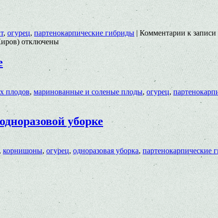
т
,
огурец
,
партенокарпические гибриды
|
Комментарии
к записи
Киров)
отключены
е
х плодов
,
маринованные и соленые плоды
,
огурец
,
партенокарп
одноразовой уборке
,
корнишоны
,
огурец
,
одноразовая уборка
,
партенокарпические 