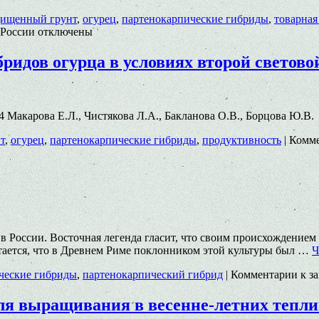
ищенный грунт
,
огурец
,
партенокарпические гибриды
,
товарная
 России
отключены
идов огурца в условиях второй световой
004 Макарова Е.Л., Чистякова Л.А., Бакланова О.В., Борцова Ю.В.
т
,
огурец
,
партенокарпические гибриды
,
продуктивность
|
Комм
 России. Восточная легенда гласит, что своим происхождением
итается, что в Древнем Риме поклонником этой культуры был …
Ч
ческие гибриды
,
партенокарпический гибрид
|
Комментарии
к з
я выращивания в весенне-летних теплиц