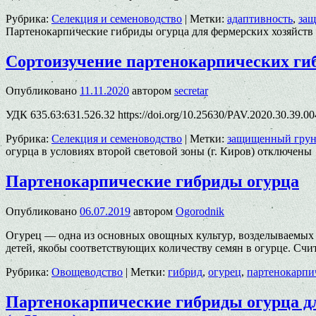
Рубрика:
Селекция и семеноводство
|
Метки:
адаптивность
,
защ
Партенокарпические гибриды огурца для фермерских хозяйств
Сортоизучение партенокарпических гибр
Опубликовано
11.11.2020
автором
secretar
УДК 635.63:631.526.32 https://doi.org/10.25630/PAV.2020.30.39.
Рубрика:
Селекция и семеноводство
|
Метки:
защищенный грун
огурца в условиях второй световой зоны (г. Киров)
отключены
Партенокарпические гибриды огурца
Опубликовано
06.07.2019
автором
Ogorodnik
Огурец — одна из основных овощных культур, возделываемых в
детей, якобы соответствующих количеству семян в огурце. Сч
Рубрика:
Овощеводство
|
Метки:
гибрид
,
огурец
,
партенокарпи
Партенокарпические гибриды огурца дл