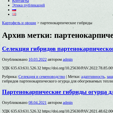
Контакты
Этика публикаций
Картофель и овощи
>
партенокарпические гибриды
Архив метки:
партенокарпич
Селекция гибридов партенокарпическог
Опубликовано
10.03.2022
автором
admin
УДК 635.63:631.526.32 https://doi.org/10.25630/PAV.2022.78.85.0
Рубрика:
Селекция и семеноводство
|
Метки:
адаптивность
,
защ
гибридов партенокарпического огурца для обогреваемых тепл
Партенокарпические гибриды огурца дл
Опубликовано
08.04.2021
автором
admin
УДК 635.63:631.526.32 https://doi.org/10.25630/PAV.2021.48.62.0