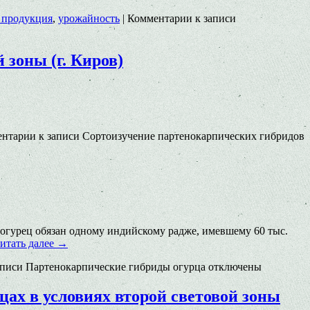
 продукция
,
урожайность
|
Комментарии
к записи
 зоны (г. Киров)
ентарии
к записи Сортоизучение партенокарпических гибридов
 огурец обязан одному индийскому радже, имевшему 60 тыс.
итать далее
→
аписи Партенокарпические гибриды огурца
отключены
ах в условиях второй световой зоны