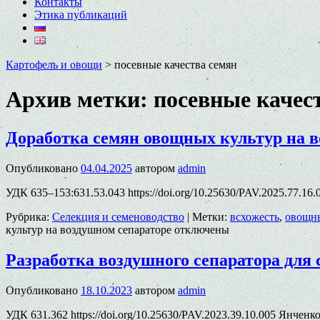
Контакты
Этика публикаций
Картофель и овощи
>
посевные качества семян
Архив метки:
посевные качес
Доработка семян овощных культур на в
Опубликовано
04.04.2025
автором
admin
УДК 635–153:631.53.043 https://doi.org/10.25630/PAV.2025.77.1
Рубрика:
Селекция и семеноводство
|
Метки:
всхожесть
,
овощны
культур на воздушном сепараторе
отключены
Разработка воздушного сепаратора для
Опубликовано
18.10.2023
автором
admin
УДК 631.362 https://doi.org/10.25630/PAV.2023.39.10.005 Янчен