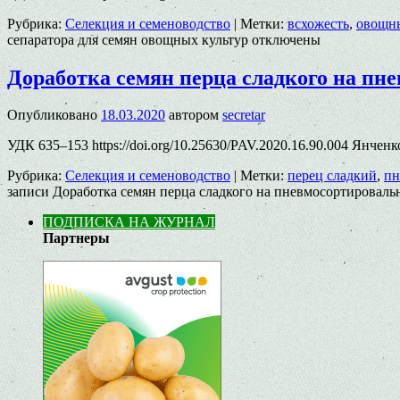
Рубрика:
Селекция и семеноводство
|
Метки:
всхожесть
,
овощны
сепаратора для семян овощных культур
отключены
Доработка семян перца сладкого на пн
Опубликовано
18.03.2020
автором
secretar
УДК 635–153 https://doi.org/10.25630/PAV.2020.16.90.004 Янче
Рубрика:
Селекция и семеноводство
|
Метки:
перец сладкий
,
пн
записи Доработка семян перца сладкого на пневмосортироваль
ПОДПИСКА НА ЖУРНАЛ
Партнеры