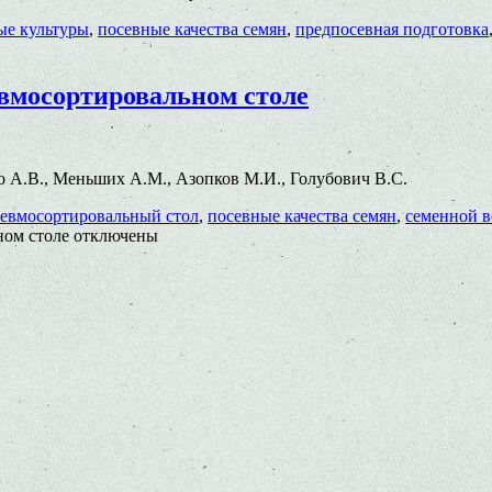
е культуры
,
посевные качества семян
,
предпосевная подготовка
евмосортировальном столе
нко А.В., Меньших А.М., Азопков М.И., Голубович В.С.
евмосортировальный стол
,
посевные качества семян
,
семенной в
ном столе
отключены