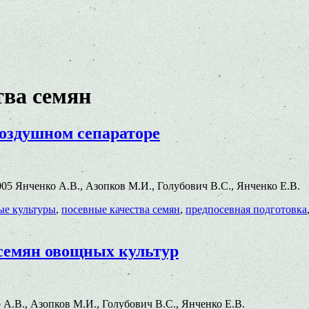
тва семян
оздушном сепараторе
6.005 Янченко А.В., Азопков М.И., Голубович В.С., Янченко Е.В.
е культуры
,
посевные качества семян
,
предпосевная подготовка
 семян овощных культур
ко А.В., Азопков М.И., Голубович В.С., Янченко Е.В.