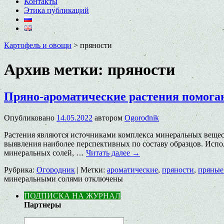
Контакты
Этика публикаций
Картофель и овощи
>
пряности
Архив метки:
пряности
Пряно-ароматические растения помога
Опубликовано
14.05.2022
автором
Ogorodnik
Растения являются источниками комплекса минеральных вещест
выявления наиболее перспективных по составу образцов. Исп
минеральных солей, …
Читать далее
→
Рубрика:
Огородник
|
Метки:
ароматические
,
пряности
,
пряные
минеральными солями
отключены
ПОДПИСКА НА ЖУРНАЛ
Партнеры