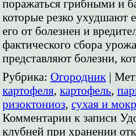
поражаться грибными и б
которые резко ухудшают 
его от болезнен и вредите
фактического сбора урож
представляют болезни, ко
Рубрика:
Огородник
|
Мет
кар­тофеля
,
картофель
,
пар
ризоктониоз
,
сухая и мок
Комментарии
к записи Уд
клубней при хранении
от