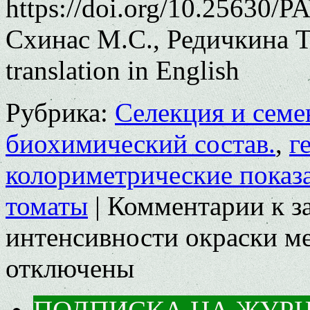
https://doi.org/10.25630/
Схинас М.С., Редичкина Т.
translation in English
Рубрика:
Селекция и семе
биохимический состав.
,
г
колориметрические показ
томаты
|
Комментарии
к з
интенсивности окраски ме
отключены