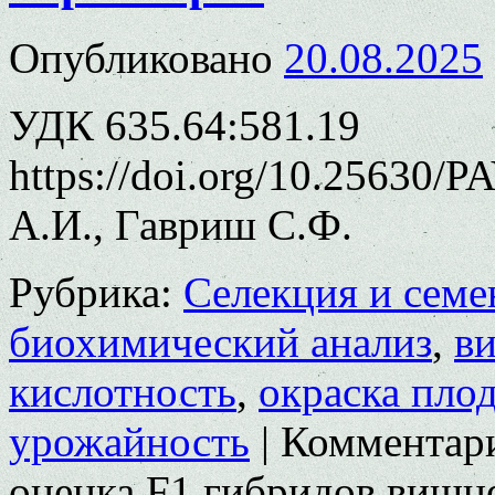
Опубликовано
20.08.2025
УДК 635.64:581.19
https://doi.org/10.25630/
А.И., Гавриш С.Ф.
Рубрика:
Селекция и семе
биохимический анализ
,
в
кислотность
,
окраска пло
урожайность
|
Комментар
оценка F1 гибридов вишне