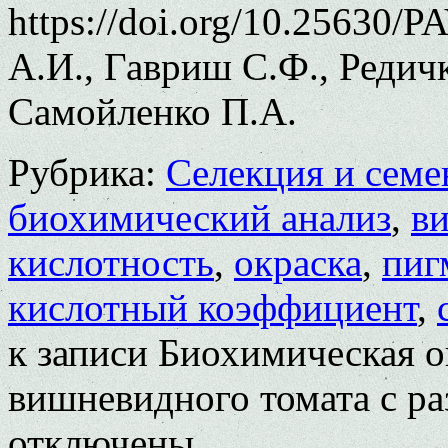
https://doi.org/10.25630/
А.И., Гавриш С.Ф., Редичк
Самойленко П.А.
Рубрика:
Селекция и семе
биохимический анализ
,
в
кислотность
,
окраска
,
пиг
кислотный коэффициент
,
к записи Биохимическая о
вишневидного томата с ра
отключены