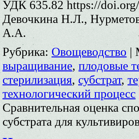
УДК 635.82 https://doi.or
Девочкина Н.Л., Нурметов
А.А.
Рубрика:
Овощеводство
|
выращивание
,
плодовые т
стерилизация
,
субстрат
,
те
технологический процесс
Сравнительная оценка сп
субстрата для культивиро