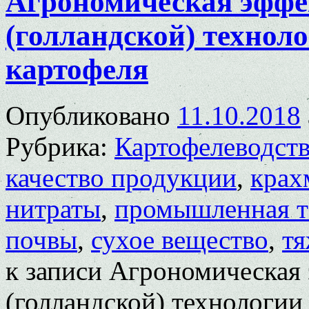
Агрономическая эфф
(голландской) технол
картофеля
Опубликовано
11.10.2018
Рубрика:
Картофелеводст
качество продукции
,
крах
нитраты
,
промышленная т
почвы
,
сухое вещество
,
тя
к записи Агрономическа
(голландской) технологии