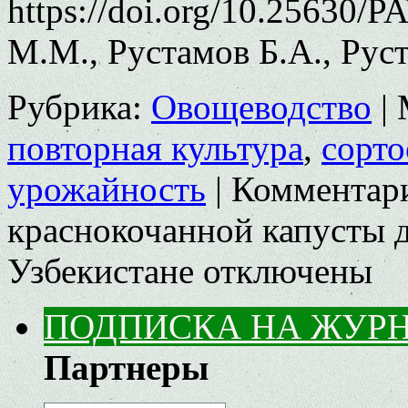
https://doi.org/10.25630/
М.М., Рустамов Б.А., Рус
Рубрика:
Овощеводство
|
повторная культура
,
сорт
урожайность
|
Комментар
краснокочанной капусты д
Узбекистане
отключены
ПОДПИСКА НА ЖУР
Партнеры