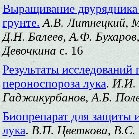
Выращивание двурядника 
грунте.
А.В. Литнецкий, М
Д.Н. Балеев, А.Ф. Бухаров
Девочкина
с. 16
Результаты исследований 
пероноспороза лука
.
И.И.
Гаджикурбанов, А.Б. Пол
Биопрепарат для защиты 
лука
.
В.П. Цветкова, В.С.