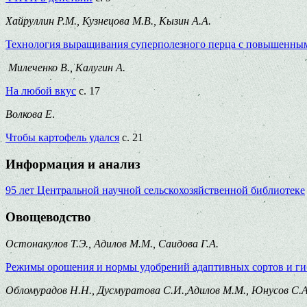
Хайруллин Р.М., Кузнецова М.В., Кызин А.А.
Технология выращивания суперполезного перца с повышенным
Милеченко В., Калугин А.
На любой вкус
с. 17
Волкова Е
.
Чтобы картофель удался
с. 21
Информация и анализ
95 лет Центральной научной сельскохозяйственной библиотеке
Овощеводство
Остонакулов Т.Э., Адилов М.М., Саидова Г.А.
Режимы орошения и нормы удобрений адаптивных сортов и гиб
Обломурадов Н.Н., Дусмуратова С.И.,Адилов М.М., Юнусов С.А