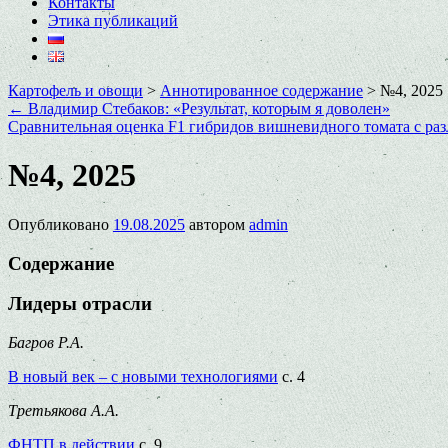
Контакты
Этика публикаций
Картофель и овощи
>
Аннотированное содержание
>
№4, 2025
←
Владимир Стебаков: «Результат, которым я доволен»
Сравнительная оценка F1 гибридов вишневидного томата с ра
№4, 2025
Опубликовано
19.08.2025
автором
admin
Содержание
Лидеры отрасли
Багров Р.А.
В новый век – с новыми технологиями
с. 4
Третьякова А.А.
ФНТП в действии
с. 9