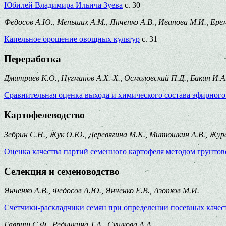
Юбилей Владимира Ильича Зуева
с. 30
Федосов А.Ю., Меньших А.М., Янченко А.В., Иванова М.И., Ере
Капельное орошение овощных культур
с. 31
Переработка
Дмитриев К.О., Нугманов А.Х.-Х., Осмоловский П.Д., Бакин И.
Сравнительная оценка выхода и химического состава эфирного 
Картофелеводство
Зебрин С.Н., Жук О.Ю., Деревягина М.К., Митюшкин А.В., Журавл
Оценка качества партий семенного картофеля методом грунтов
Селекция и семеноводство
Янченко А.В., Федосов А.Ю., Янченко Е.В., Азопков М.И.
Счетчики-раскладчики семян при определении посевных качес
Гавриш С.Ф., Редичкина Т.А., Сушкова А.А.