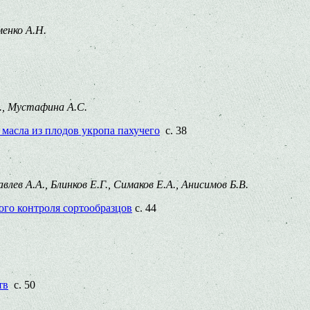
менко А.Н.
А., Мустафина А.С.
масла из плодов укропа пахучего
с. 38
ев А.А., Блинков Е.Г., Симаков Е.А., Анисимов Б.В.
ого контроля сортообразцов
с. 44
тв
с. 50