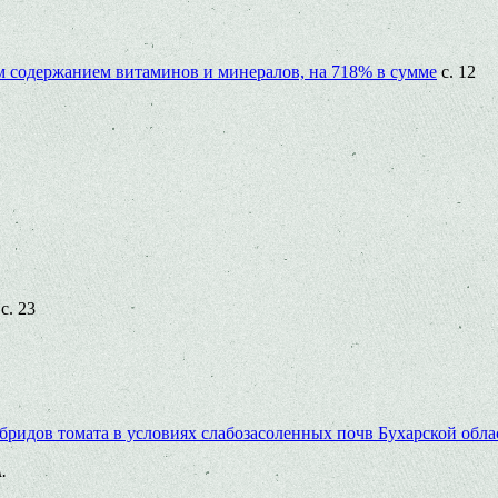
 содержанием витаминов и минералов, на 718% в сумме
с. 12
с. 23
ридов томата в условиях слабозасоленных почв Бухарской обла
.