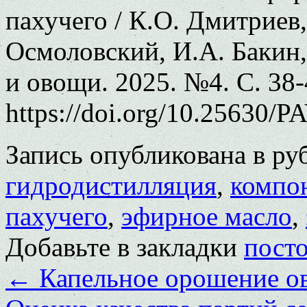
пахучего / К.О. Дмитриев
Осмоловский, И.А. Бакин,
и овощи. 2025. №4. С. 38-
https://doi.org/10.25630/P
Запись опубликована в р
гидродистилляция
,
компо
пахучего
,
эфирное масло
,
Добавьте в закладки
пост
←
Капельное орошение о