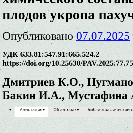
плодов укропа паху
Опубликовано
07.07.2025
УДК 633.81:547.91:665.524.2
https://doi.org/10.25630/PAV.2025.77.7
Дмитриев К.О., Нугманов
Бакин И.А., Мустафина 
Аннотация
Об авторах
Библиографический с