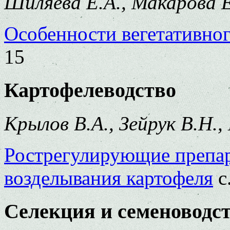
Шиляева Е.А., Макарова Е
Особенности вегетативно
15
Картофелеводство
Крылов В.А., Зейрук В.Н., 
Рострегулирующие препар
возделывания картофеля
с
Селекция и семеноводс