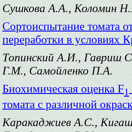
Сушкова А.А., Коломин Н.
Сортоиспытание томата от
переработки в условиях К
Топинский А.И., Гавриш С
Г.М., Самойленко П.А.
Биохимическая оценка F
1
томата с различной окрас
Каракаджиев А.С., Кигашп