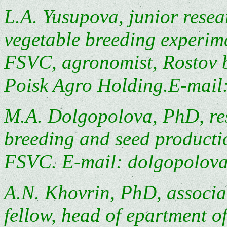
L.A. Yusupova, junior resea
vegetable breeding experim
FSVC, agronomist, Rostov b
Poisk Agro Holding.E-mail
M.A. Dolgopolova, PhD, res
breeding and seed product
FSVC. E-mail: dolgopolov
A.N. Khovrin, PhD, associat
fellow, head of epartment o