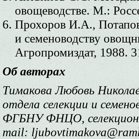
овощеводстве. М.: Росс
Прохоров И.А., Потапо
и семеноводству овощн
Агропромиздат, 1988. 3
Об авторах
Тимакова Любовь Николаевна
отдела селекции и семен
ФГБНУ ФНЦО, селекционе
mail: ljubovtimakova@ramb