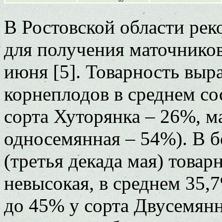
В Ростовской области рек
для получения маточников
июня [5]. Товарность выр
корнеплодов в среднем со
сорта Хуторянка – 26%, м
односемянная – 54%). В б
(третья декада мая) това
невысокая, в среднем 35,
до 45% у сорта Двусемян