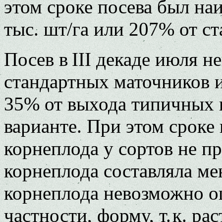
этом сроке посева был на
тыс. шт/га или 207% от ст
Посев в III декаде июля н
стандартных маточников и 
35% от выхода типичных 
варианте. При этом сроке
корнеплода у сортов не пр
корнеплода составляла мен
корнеплода невозможно оц
частности, форму, т. к. ра