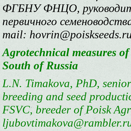
ФГБНУ ФНЦО, руководите
первичного семеноводств
mail: hovrin@poiskseeds.r
Agrotechnical measures of 
South of Russia
L.N. Timakova, PhD, senior
breeding and seed product
FSVC, breeder of Poisk Ag
ljubovtimakova@rambler.r