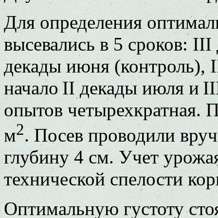
Для определения оптималь
высевались в 5 сроков: III 
декады июня (контроль), I
начало II декады июля и I
опытов четырехкратная. 
2
м
. Посев проводили вруч
глубину 4 см. Учет урожа
технической спелости кор
Оптимальную густоту стоя