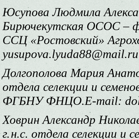
Юсупова Людмила Александ
Бирючекутская ОСОС – 
ССЦ «Ростовский» Агрохо
yusupova.lyuda88@mail.ru
Долгополова Мария Анатолье
отдела селекции и семен
ФГБНУ ФНЦО.E-mail: dol
Ховрин Александр Николаеви
г. н.с. отдела селекции 