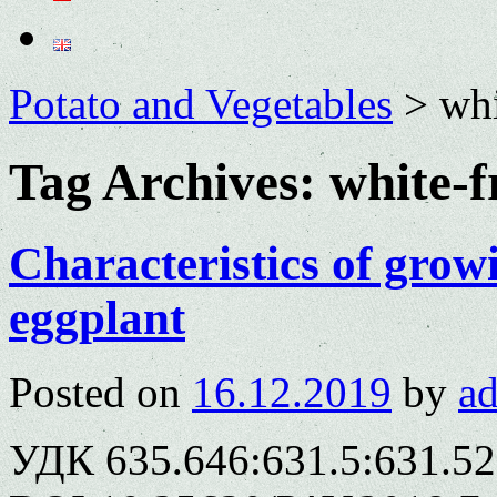
Potato and Vegetables
>
whi
Tag Archives:
white-f
Characteristics of grow
eggplant
Posted on
16.12.2019
by
a
УДК 635.646:631.5:631.5