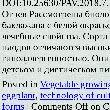
DOI:10.25630/PAV.2018.7.
Огнев Рассмотрены биоло
баклажана с белой окраск
лечебные свойства. Сорта
плодов отличаются высок
гипоаллергенностью. Они 
детском и диетическом п
Posted in
Vegetable growin
eggplant
,
technology of cul
forms
|
Comments Off
on Ch