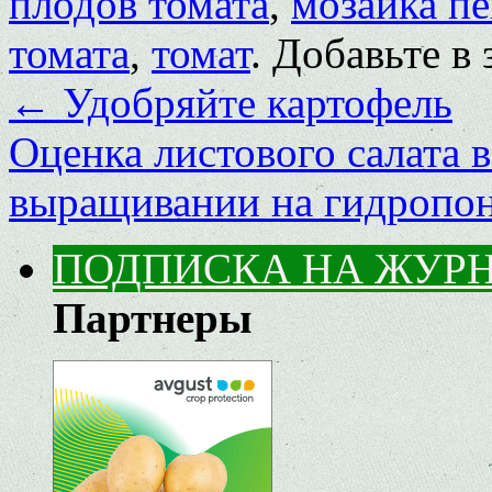
плодов томата
,
мозаика п
томата
,
томат
. Добавьте в
←
Удобряйте картофель
Оценка листового салата 
выращивании на гидропо
ПОДПИСКА НА ЖУР
Партнеры