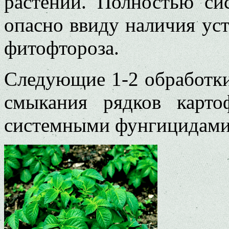
растений. Полностью си
опасно ввиду на­личия у
фитофтороза.
Следующие 1-2 обработки
смыкания рядков карто
систем­ными фунгицидами 