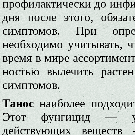
профилактически до инфи
дня после этого, обяза
симптомов. При опред
необходимо учитывать, ч
время в мире ассортимент
ностью вылечить расте
симпто­мов.
Танос
наиболее подходи
Этот фунгицид — ун
действующих веществ 