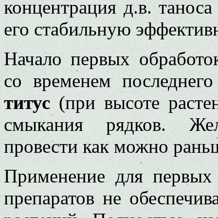
концентрация д.в. таноса
его стабильную эффектив
Начало первых обработо
со временем последнего
титус
(при высоте растен
смыкания рядков. Жел
провести как можно рань
Применение для первых 
пре­паратов не обеспечив