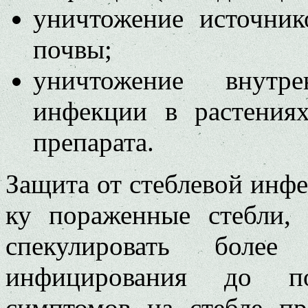
уничтожение источник
по­чвы;
уничтожение внутре
инфекции в растениях
препарата.
Защита от стеблевой инфе
ку пораженные стебли, 
спекулиро­вать боле
инфицирования до по
симптомов на стебле п