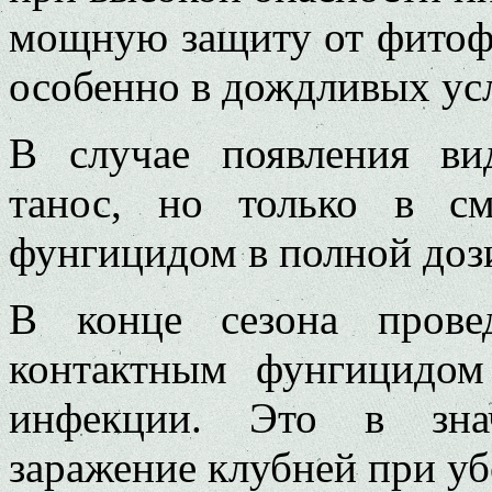
мощную защиту от фитофто
особенно в дождли­вых ус
В случае появления в
танос, но только в с
фунгицидом в пол­ной доз
В конце сезона прове
контактным фунгицидом
инфекции. Это в зна­
заражение клубней при уб