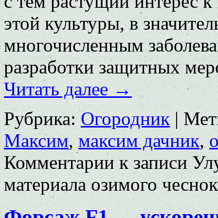
с тем растущий интерес 
этой культуры, в значите
многочисленным заболева
разработки защитных мер
Читать далее
→
Рубрика:
Огородник
|
Мет
Максим
,
максим дачник
,
Комментарии
к записи Ул
материала озимого чеснок
Форсаж F1 — ускорен