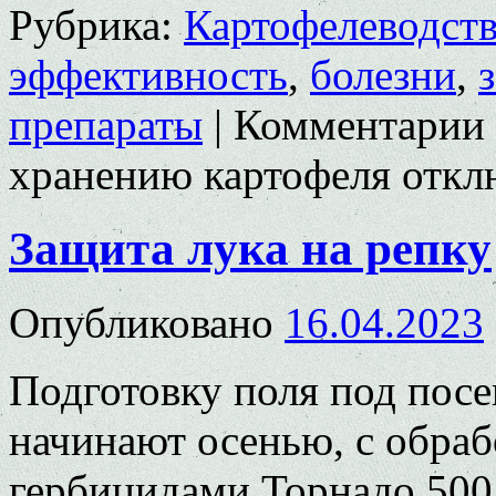
Рубрика:
Картофелеводст
эффективность
,
болезни
,
препараты
|
Комментарии
хранению картофеля
откл
Защита лука на репку
Опубликовано
16.04.2023
Подготовку поля под посе
начинают осенью, с обра
гербицидами Торнадо 500 