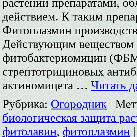
растений препаратами, 
действием. К таким препа
Фитоплазмин производст
Действующим веществом 
фитобактериомицин (ФБМ
стрептотрициновых антиб
актиномицета …
Читать д
Рубрика:
Огородник
|
Мет
биологическая защита ра
фитолавин
,
фитоплазмин
|