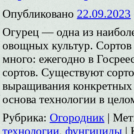
Опубликовано
22.09.2023
Огурец — одна из наиболе
овощ­ных культур. Сортов
много: ежегодно в Госрее
сор­тов. Существуют сорт
выращивания конкретных 
основа технологии в цело
Рубрика:
Огородник
|
Мет
технологии
,
фунгициды
|