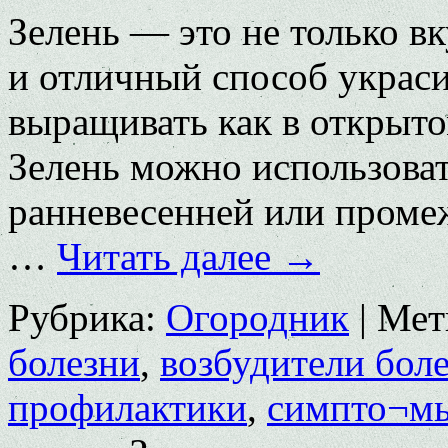
Зелень — это не только в
и отличный способ украси
выращивать как в открытом
Зелень можно использоват
ранневесенней или промеж
…
Читать далее
→
Рубрика:
Огородник
|
Мет
болезни
,
возбудители бол
профилактики
,
симпто¬м