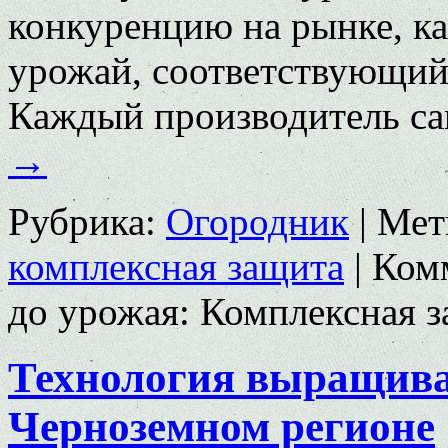
конку­ренцию на рынке, ка
урожай, соответствующий
Каждый про­изводитель с
→
Рубрика:
Огородник
|
Мет
комплексная защита
|
Ком
до урожая: Комплексная з
Технология выращиван
Черноземном регионе