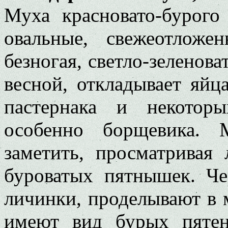
Муха красновато-бурого
овальные, свежеотлож
безногая, светло-зеленова
весной, откладывает яйц
пастернака и некотор
особенно борщевика. 
заметить, просматривая
буроватых пятнышек. Че
личинки, проделывают в 
имеют вид бурых пяте