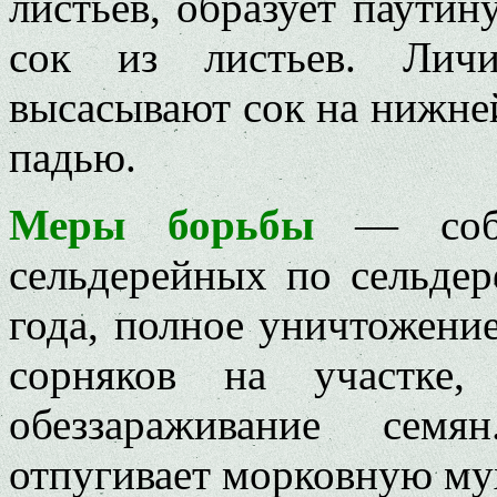
листьев, образует паутин
сок из листьев. Личи
высасывают сок на нижней
падью.
Меры борьбы
— соблю
сельдерейных по сельдер
года, полное уничтожение
сорняков на участке,
обеззараживание сем
отпугивает морковную му