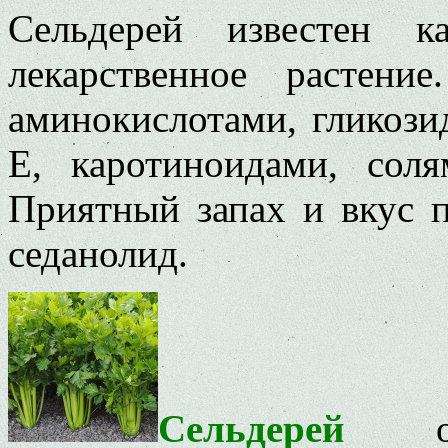
Сельдерей известен к
лекарственное растени
аминокислотами, гликози
Е, каротиноидами, соля
Приятный запах и вкус 
седанолид.
Сельдерей
обла