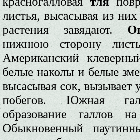
красногалловая
тля
повр
листья, высасывая из них
растения завядают.
О
нижнюю сторону листь
Американский клеверны
белые наколы и белые зм
высасывая сок, вызывает 
побегов. Южная гал
образование галлов на
Обыкновенный паутинн