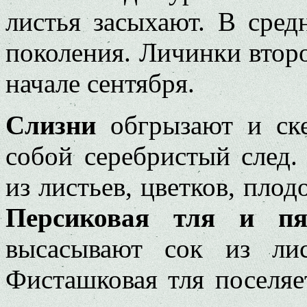
листья засыхают. В сред
поколения. Личинки второ
начале сентября.
Слизни
обгрызают и ске
собой серебристый след
из листьев, цветков, плодо
Персиковая тля и пя
высасывают сок из лис
Фисташковая тля поселяе