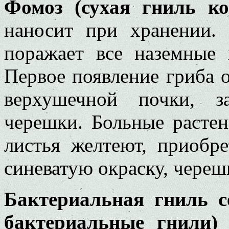
Фомоз (сухая гниль к
наносит при хранении. 
поражает все наземные 
Первое появление гриба 
верхушечной почки, з
черешки. Больные растен
листья желтеют, приобр
синеватую окраску, череш
Бактериальная гниль с
бактериальные гнили)
н