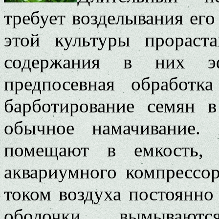
требует возделывания ег
этой культуры прораст
содержания в них эф
предпосевная обработк
барботирование семян 
обычное намачивание.
помещают в емкость,
аквариумного компрессор
током воздуха постоянно
оболочки вымываютс