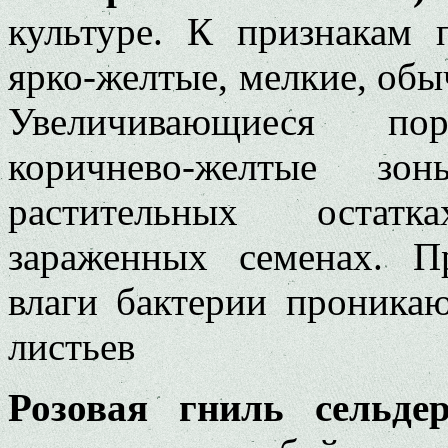
культуре. К признакам 
ярко-желтые, мелкие, обы
Увеличивающиеся по
коричнево-желтые зо
растительных остатк
зараженных семенах. П
влаги бактерии проника
листьев
Розовая гниль сельдер