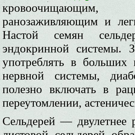
кровоочищающим,
ранозаживляющим и лег
Настой семян сельдер
эндокринной системы. З
употреблять в больших 
нервной системы, диа
полезно включать в ра
переутомлении, астеничес
Сельдерей — двулетнее 
листовой сельдерей обра