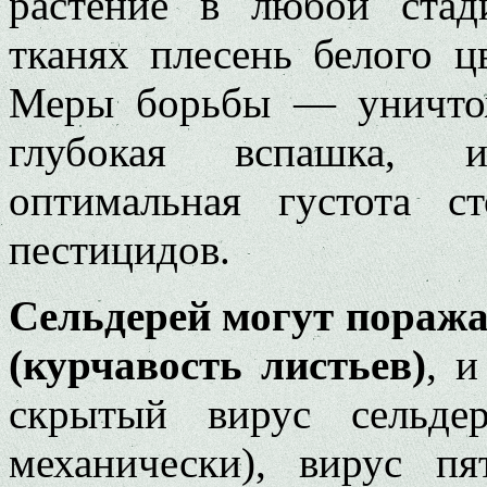
растение в любой стад
тканях плесень белого ц
Меры борьбы — уничтож
глубокая вспашка, ис
оптимальная густота с
пестицидов.
Сельдерей могут поража
(курчавость листьев)
, и
скрытый вирус сельде
механически), вирус пя