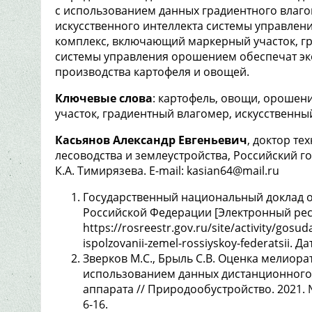
с использованием данных градиентного влаго
искусственного интеллекта системы управле
комплекс, включающий маркерный участок, гр
системы управления орошением обеспечат эк
производства картофеля и овощей.
Ключевые слова
: картофель, овощи, орошен
участок, градиентный влагомер, искусственн
Касьянов Александр Евгеньевич
, доктор те
лесоводства и землеустройства, Российский 
К.А. Тимирязева. E-mail: kasian64@mail.ru
Государственный национальный доклад о
Российской Федерации [Электронный рес
https://rosreestr.gov.ru/site/activity/gosu
ispolzovanii-zemel-rossiyskoy-federatsii. 
Зверков М.С., Брыль С.В. Оценка мелиор
использованием данных дистанционного 
аппарата // Природообустройство. 2021. №2
6-16.