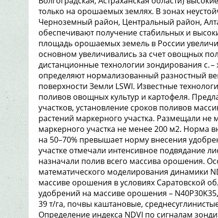
Волгоградская, Астраханская области) высок
только на орошаемых землях. В зонах неусто
Черноземный район, Центральный район, Алт
обеспечивают получение стабильных и высоких
площадь орошаемых земель в России увеличил
основном увеличивались за счет овощных по
дистанционные технологии зондирования с. – 
определяют нормализованный разностный вег
поверхности Земли LSWI. Известные технолог
поливов овощных культур и картофеля. Предл
участков, установление сроков поливов масс
растений маркерного участка. Размещали не м
маркерного участка не менее 200 м2. Норма 
на 50–70% превышает норму внесения удобре
участке отмечали интенсивное подвядание лис
назначали полив всего массива орошения. Ос
математического моделирования динамики ND
массиве орошения в условиях Саратовской обл
удобрений на массиве орошения – N40P30K35,
39 т/га, почвы каштановые, среднесуглинисты
Определение индекса NDVI по сигналам зонди