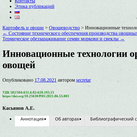
Контакты
Этика публикаций
Картофель и овощи
>
Овощеводство
>
Инновационные техноло
←
Состояние технического обеспечения производства овощных
Термическое обеззараживание семян моркови и свеклы
→
Инновационные технологии ор
овощей
Опубликовано
17.08.2021
автором
secretar
УДК 502/504:631.6.02:620.193.15
https://doi.org/10.25630/PAV.2021.86.53.003
Касьянов А.Е.
Аннотация
Об авторах
Библиографический с