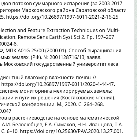
ендов потоков суммарного испарения (за 2003-2017
рритории Марксовского района Саратовской области
. https://doi.org/10.26897/1997-6011-2021-2-16-25.
election and Feature Extraction Techniques on Multi-
cation. Remote Sens Earth Syst Sci 2. Pp. 197–207
00024-8.
 РФ, МПК A01G 25/00 (2000.01). Способ выращивания
ых землях. (РФ). № 2001128716/13; заявл.
ль Московский государственный университет леса.
Градиентный влагомер влажности почвы //
https://doi.org/10.26897/1997-6011/2020-4-44-47.
в системе мониторинга мелиорируемых земель:
ции и пути их решения (Костяковские чтения).
еской конференции. М., 2020. С. 264–268.
9.047
ков в растениеводстве на основе математической
, А.И. Белолюбцев, Е.А. Симаков, Н.Н. Иванцова, Т.А.
. 6–10. https://doi.org/10.25630/PAV.2020.13.27.001.