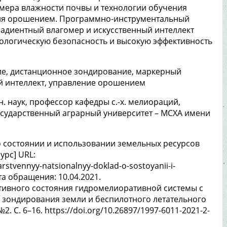
мера влажности почвы и технологии обучения
ния орошением. Программно-инструментальный
адиентный влагомер и искусственный интеллект
ологическую безопасность и высокую эффективность
ие, дистанционное зондирование, маркерный
ый интеллект, управление орошением
хн. наук, профессор кафедры с.-х. мелиораций,
государственный аграрный университет – МСХА имени
 состоянии и использовании земельных ресурсов
урс] URL:
darstvennyy-natsionalnyy-doklad-o-sostoyanii-i-
Дата обращения: 10.04.2021.
ативного состояния гидромелиоративной системы с
зондирования земли и беспилотного летательного
. С. 6–16. https://doi.org/10.26897/1997-6011-2021-2-