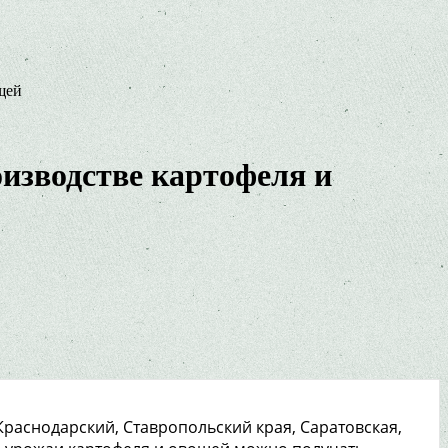
щей
изводстве картофеля и
Краснодарский, Ставропольский края, Саратовская,