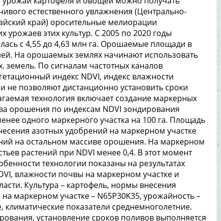
ие урожаи картофеля и овощей можно получать
йчивого естественного увлажнения (Центрально-
айский край) оросительные мелиорации
 урожаев этих культур. С 2005 по 2020 годы
ась с 4,55 до 4,63 млн га. Орошаемые площади в
лей. На орошаемых землях начинают использовать
х. земель. По сигналам частотных каналов
етационный индекс NDVI, индекс влажности
ии не позволяют дистанционно установить сроки
агаемая технология включает создание маркерных
ива орошения по индексам NDVI зондирования
енее одного маркерного участка на 100 га. Площадь
внесения азотных удобрений на маркерном участке
ний на остальном массиве орошения. На маркерном
тьев растений при NDVI менее 0,4. В этот момент
обенности технологии показаны на результатах
VI, влажности почвы на маркерном участке и
асти. Культура – картофель, нормы внесения
 на маркерном участке – N65P30K35, урожайность –
е, климатические показатели среднемноголетние.
рования, установление сроков поливов выполняется