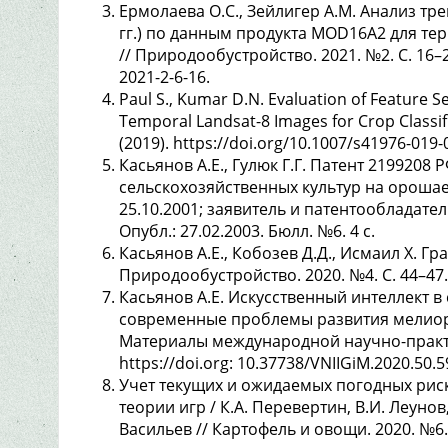
Ермолаева О.С., Зейлигер А.М. Анализ тр
гг.) по данным продукта MOD16A2 для те
// Природообустройство. 2021. №2. С. 16–25
2021-2-6-16.
Paul S., Kumar D.N. Evaluation of Feature S
Temporal Landsat-8 Images for Crop Classifi
(2019). https://doi.org/10.1007/s41976-019-
Касьянов А.Е., Гулюк Г.Г. Патент 2199208
сельскохозяйственных культур на орошаем
25.10.2001; заявитель и патентообладате
Опубл.: 27.02.2003. Бюлл. №6. 4 с.
Касьянов А.Е., Кобозев Д.Д., Исмаил Х. 
Природообустройство. 2020. №4. С. 44–47. 
Касьянов А.Е. Искусственный интеллект 
cовременные проблемы развития мелиора
Материалы международной научно-практич
https://doi.org: 10.37738/VNIIGiM.2020.50.5
Учет текущих и ожидаемых погодных рис
теории игр / К.А. Перевертин, В.И. Леунов
Васильев // Картофель и овощи. 2020. №6. С