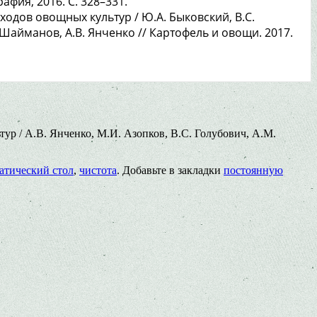
афия, 2016. С. 328–331.
дов овощных культур / Ю.А. Быковский, В.С.
. Шайманов, А.В. Янченко // Картофель и овощи. 2017.
ур / А.В. Янченко, М.И. Азопков, В.С. Голубович, А.М.
атический стол
,
чистота
. Добавьте в закладки
постоянную