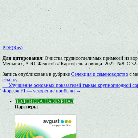
PDF(Rus)
Для цитирования
: Очистка трудноотделимых примесей из вор
Меньших, А.Ю. Федосов // Картофель и овощи. 2022. №8. С.32–35
Запись опубликована в рубрике
Селекция и семеноводство
с м
ссылку
.
←
Улучшение основных показателей тыквы крупноплодной сор
Форсаж F1 — ускорение прибыли
→
ПОДПИСКА НА ЖУРНАЛ
Партнеры