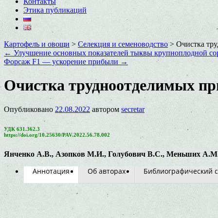
Контакты
Этика публикаций
Картофель и овощи
>
Селекция и семеноводство
>
Очистка тру
←
Улучшение основных показателей тыквы крупноплодной сор
Форсаж F1 — ускорение прибыли
→
Очистка трудноотделимых при
Опубликовано
22.08.2022
автором
secretar
УДК 631.362.3
https://doi.org/10.25630/PAV.2022.56.78.002
Янченко А.В., Азопков М.И., Голубович В.С., Меньших А.М
Аннотация
Об авторах
Библиографический с