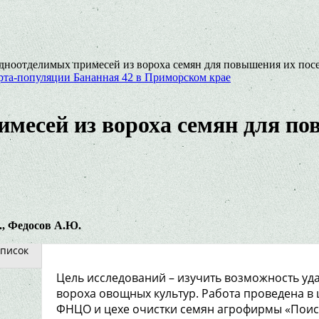
дноотделимых примесей из вороха семян для повышения их пос
та-популяции Бананная 42 в Приморском крае
месей из вороха семян для по
., Федосов А.Ю.
писок
Цель исследований – изучить возможность уд
вороха овощных культур. Работа проведена в
ФНЦО и цехе очистки семян агрофирмы «Поиск