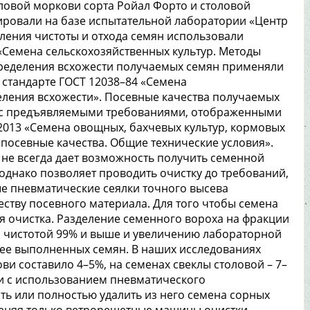
оловой моркови сорта Ройал Форто и столовой
зировали на базе испытательной лаборатории «Центр
ления чистоты и отхода семян использовали
«Семена сельскохозяйственных культур. Методы
пределения всхожести получаемых семян применяли
стандарте ГОСТ 12038–84 «Семена
еления всхожести». Посевные качества получаемых
и с предъявляемыми требованиями, отображенными
2013 «Семена овощных, бахчевых культур, кормовых
 посевные качества. Общие технические условия».
не всегда дает возможность получить семенной
однако позволяет проводить очистку до требований,
е пневматические сеялки точного высева
ству посевного материала. Для того чтобы семена
я очистка. Разделение семенного вороха на фракции
с чистотой 99% и выше и увеличению лабораторной
нее выполненных семян. В наших исследованиях
и составило 4–5%, на семенах свеклы столовой – 7–
и с использованием пневматического
ть или полностью удалить из него семена сорных
меняя только ветрорешетные машины очистки.