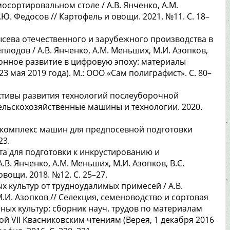
осортировальном столе / А.В. Янченко, А.М.
.Ю. Федосов // Картофель и овощи. 2021. №11. С. 18–
сева отечественного и зарубежного производства в
лодов / А.В. Янченко, А.М. Меньших, М.И. Азопков,
ионное развитие в цифровую эпоху: материалы
23 мая 2019 года). М.: ООО «Сам полиграфист». С. 80–
ективы развития технологий послеуборочной
Сельскохозяйственные машины и технологии. 2020.
м комплекс машин для предпосевной подготовки
23.
а для подготовки к инкрустированию и
В. Янченко, А.М. Меньших, М.И. Азопков, В.С.
овощи. 2018. №12. С. 25–27.
 культур от трудноудалимых примесей / А.В.
М.И. Азопков // Селекция, семеноводство и сортовая
ных культур: сборник науч. трудов по материалам
ой VII Квасниковским чтениям (Верея, 1 декабря 2016