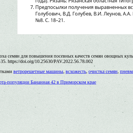
года). Рязань: Рязанская областная типогр
Предпосылки получения выравненных всхо
Голубович, В.Д. Голубев, В.И. Леунов, А.А
№8. С. 18–21.
оха семян для повышения посевных качеств семян овощных культ
. https://doi.org/10.25630/PAV.2022.56.78.002
етками
ветрорешетные машины
,
всхожесть
,
очистка семян
,
пневм
та-популяции Бананная 42 в Приморском крае