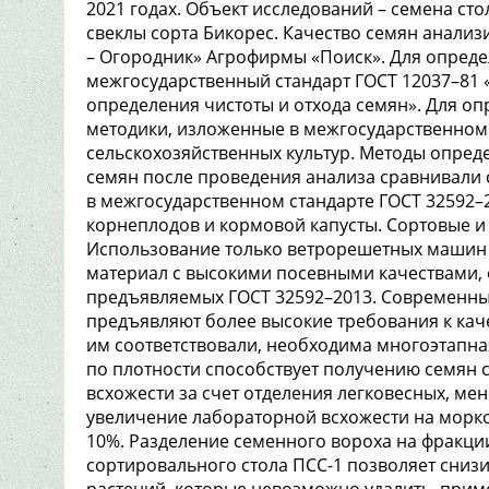
2021 годах. Объект исследований – семена ст
свеклы сорта Бикорес. Качество семян анали
– Огородник» Агрофирмы «Поиск». Для опреде
межгосударственный стандарт ГОСТ 12037–81 
определения чистоты и отхода семян». Для о
методики, изложенные в межгосударственном 
сельскохозяйственных культур. Методы опред
семян после проведения анализа сравнивал
в межгосударственном стандарте ГОСТ 32592–
корнеплодов и кормовой капусты. Сортовые и
Использование только ветрорешетных машин 
материал с высокими посевными качествами, 
предъявляемых ГОСТ 32592–2013. Современны
предъявляют более высокие требования к каче
им соответствовали, необходима многоэтапна
по плотности способствует получению семян 
всхожести за счет отделения легковесных, ме
увеличение лабораторной всхожести на морков
10%. Разделение семенного вороха на фракци
сортировального стола ПСС-1 позволяет снизи
растений, которые невозможно удалить, при