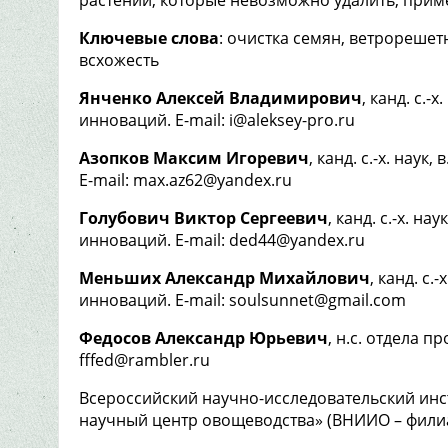
Ключевые слова
: очистка семян, ветрорешет
всхожесть
Янченко Алексей Владимирович
, канд. с.
инноваций. E-mail: i@aleksey-pro.ru
Азопков Максим Игоревич
, канд. с.-х. нау
E-mail: max.az62@yandex.ru
Голубович Виктор Сергеевич
, канд. с.-х. н
инноваций. E-mail: ded44@yandex.ru
Меньших Александр Михайлович
, канд. с
инноваций. E-mail: soulsunnet@gmail.com
Федосов Александр Юрьевич
, н.c. отдела 
fffed@rambler.ru
Всероссийский научно-исследовательский ин
научный центр овощеводства» (ВНИИО – фил