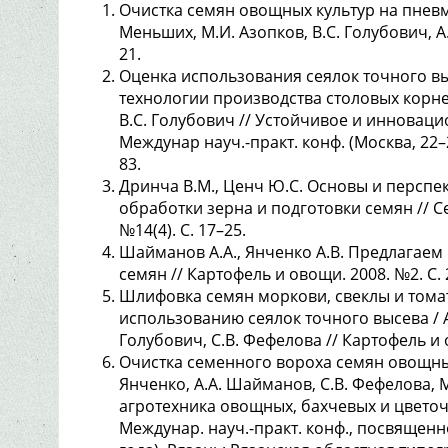
Очистка семян овощных культур на пневм
Меньших, М.И. Азопков, В.С. Голубович, А
21.
Оценка использования сеялок точного вы
технологии производства столовых корнеп
В.С. Голубович // Устойчивое и инновац
Междунар науч.-практ. конф. (Москва, 22–
83.
Дринча В.М., Ценч Ю.С. Основы и персп
обработки зерна и подготовки семян // 
№14(4). С. 17–25.
Шайманов А.А., Янченко А.В. Предлагае
семян // Картофель и овощи. 2008. №2. С. 
Шлифовка семян моркови, свеклы и томат
использованию сеялок точного высева / А.
Голубович, С.В. Фефелова // Картофель и 
Очистка семенного вороха семян овощных
Янченко, А.А. Шайманов, С.В. Фефелова, 
агротехника овощных, бахчевых и цветоч
Междунар. науч.-практ. конф., посвященн