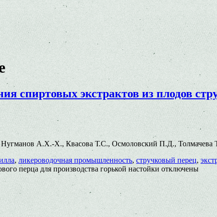
е
ия спиртовых экстрактов из плодов стру
02 Нугманов А.Х.-Х., Квасова Т.С., Осмоловский П.Д., Толмачева 
илла
,
ликероводочная промышленность
,
стручковый перец
,
экст
ового перца для производства горькой настойки
отключены