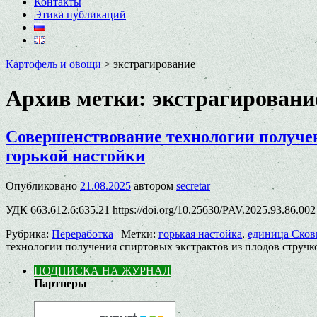
Контакты
Этика публикаций
Картофель и овощи
>
экстрагирование
Архив метки:
экстрагировани
Совершенствование технологии получен
горькой настойки
Опубликовано
21.08.2025
автором
secretar
УДК 663.612.6:635.21 https://doi.org/10.25630/PAV.2025.93.86.0
Рубрика:
Переработка
|
Метки:
горькая настойка
,
единица Сков
технологии получения спиртовых экстрактов из плодов стручк
ПОДПИСКА НА ЖУРНАЛ
Партнеры