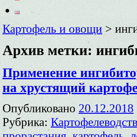
Картофель и овощи
>
инг
Архив метки:
ингиб
Применение ингибито
на хрустящий картоф
Опубликовано
20.12.2018
Рубрика:
Картофелеводст
прорастания
,
картофель
,
л