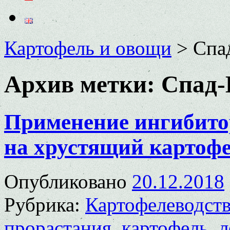
Картофель и овощи
>
Спа
Архив метки:
Спад
Применение ингибито
на хрустящий картоф
Опубликовано
20.12.2018
Рубрика:
Картофелеводст
прорастания
,
картофель
,
л