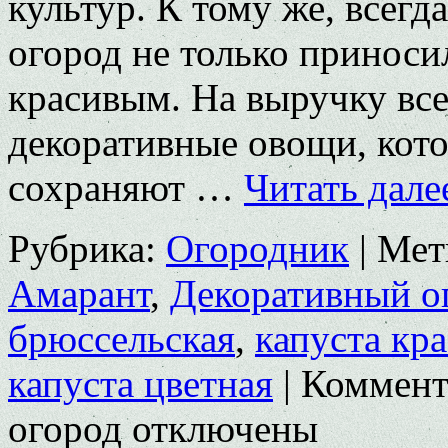
культур. К тому же, всегд
огород не только приносил
красивым. На выручку все
декоративные овощи, кото
сохраняют …
Читать дал
Рубрика:
Огородник
|
Мет
Амарант
,
Декоративный о
брюссельская
,
капуста кр
капуста цветная
|
Коммент
огород
отключены