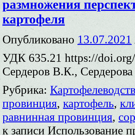
размножения перспект
картофеля
Опубликовано
13.07.2021
УДК 635.21 https://doi.or
Сердеров В.К., Сердерова
Рубрика:
Картофелеводст
провинция
,
картофель
,
кл
равнинная провинция
,
сор
к записи Использование 