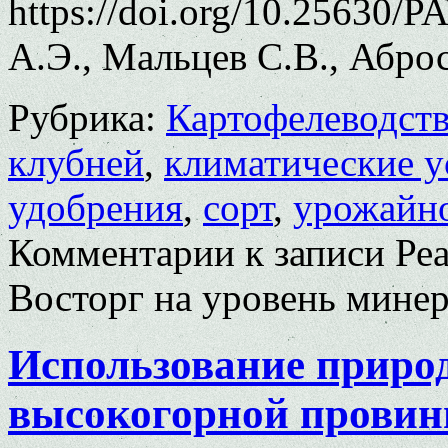
https://doi.org/10.25630/
А.Э., Мальцев С.В., Абро
Рубрика:
Картофелеводст
клубней
,
климатические у
удобрения
,
сорт
,
урожайн
Комментарии
к записи Ре
Восторг на уровень мине
Использование приро
высокогорной провин