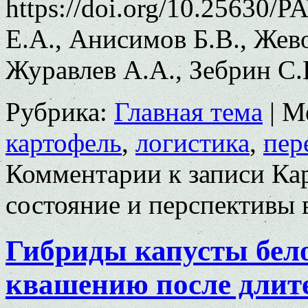
https://doi.org/10.25630/
Е.А., Анисимов Б.В., Же
Журавлев А.А., Зебрин С.
Рубрика:
Главная тема
|
М
картофель
,
логистика
,
пер
Комментарии
к записи Ка
состояние и перспективы 
Гибриды капусты бел
квашению после длит