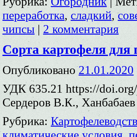
Рубрика:
Огородник
|
Мет
переработка
,
сладкий
,
сов
чипсы
|
2 комментария
Сорта картофеля для 
Опубликовано
21.01.2020
УДК 635.21 https://doi.or
Сердеров В.К., Ханбабаев 
Рубрика:
Картофелеводст
климатические условия
,
п