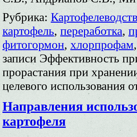
Рубрика:
Картофелеводст
картофель
,
переработка
,
п
фитогормон
,
хлорпрофам
записи Эффективность пр
прорастания при хранении
целевого использования
о
Направления использ
картофеля