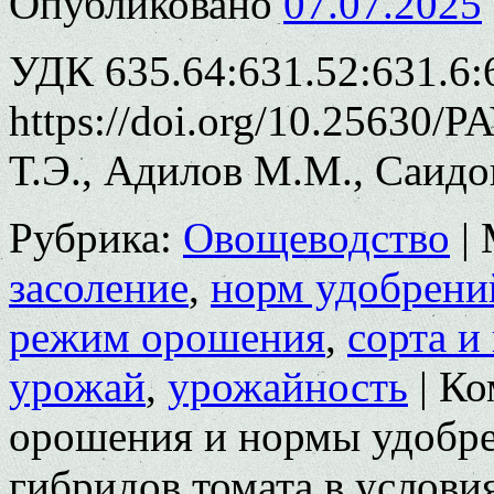
Опубликовано
07.07.2025
УДК 635.64:631.52:631.6:
https://doi.org/10.25630/
Т.Э., Адилов М.М., Саидо
Рубрика:
Овощеводство
|
засоление
,
норм удобрени
режим орошения
,
сорта и
урожай
,
урожайность
|
Ко
орошения и нормы удобре
гибридов томата в услови