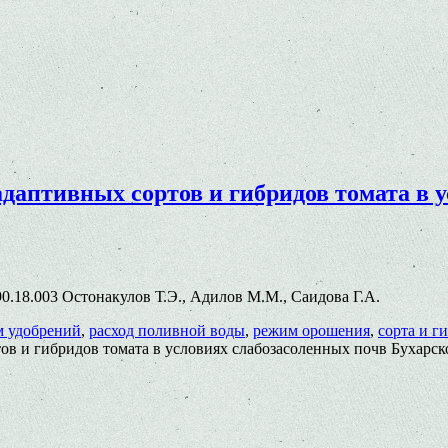
аптивных сортов и гибридов томата в у
5.90.18.003 Остонакулов Т.Э., Адилов М.М., Саидова Г.А.
м удобрений
,
расход поливной воды
,
режим орошения
,
сорта и г
в и гибридов томата в условиях слабозасоленных почв Бухарск