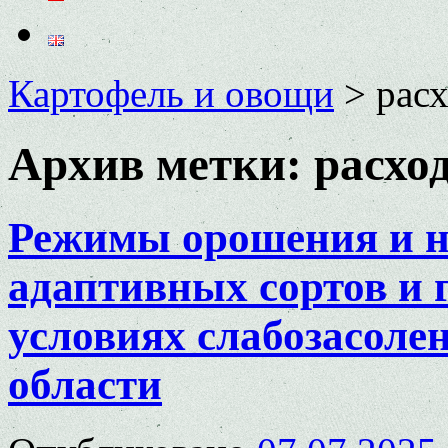
Картофель и овощи
>
рас
Архив метки:
расхо
Режимы орошения и н
адаптивных сортов и 
условиях слабозасоле
области