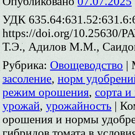
Опубликовано
07.07.2025
УДК 635.64:631.52:631.6:
https://doi.org/10.25630/
Т.Э., Адилов М.М., Саидо
Рубрика:
Овощеводство
|
засоление
,
норм удобрени
режим орошения
,
сорта и
урожай
,
урожайность
|
Ко
орошения и нормы удобре
гибридов томата в услови