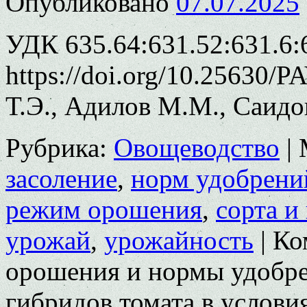
Опубликовано
07.07.2025
УДК 635.64:631.52:631.6:
https://doi.org/10.25630/
Т.Э., Адилов М.М., Саидо
Рубрика:
Овощеводство
|
засоление
,
норм удобрени
режим орошения
,
сорта и
урожай
,
урожайность
|
Ко
орошения и нормы удобре
гибридов томата в услови