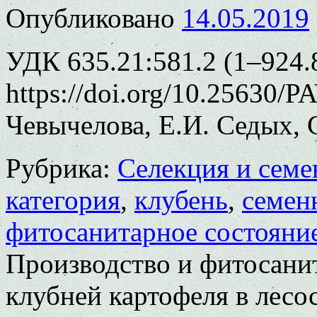
Опубликовано
14.05.2019
УДК 635.21:581.2 (1–924.8
https://doi.org/10.25630/P
Чевычелова, Е.И. Седых, 
Рубрика:
Селекция и семе
категория
,
клубень
,
семен
фитосанитарное состояни
Производство и фитосани
клубней картофеля в лесо