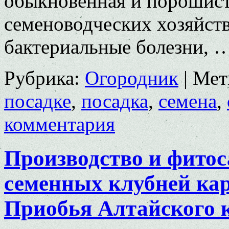
обыкновенная и порошиста
семеноводческих хозяйств
бактериальные болезни, 
Рубрика:
Огородник
|
Мет
посадке
,
посадка
,
семена
,
комментария
Производство и фито
семенных клубней кар
Приобья Алтайского 