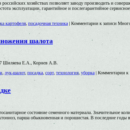
оссийских хозяйствах позволяет заводу производить и соверше
ростота эксплуатации, гарантийное и послегарантийное серви
ка картофеля
,
посадочная техника
|
Комментарии
к записи Мног
множения шалота
007 Шиляева Е.А., Корнев А.В.
ли
,
лук-шалот
,
посадка
,
сорт
,
технология
,
уборка
|
Комментарии
к 
адке
тосанитарное состояние семенного материала. Значительное ко
ониоз, парша обыкновенная и порошистая. В последние годы в 