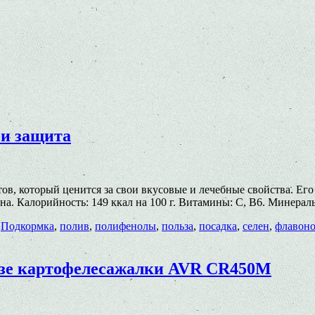
 и защита
в, который ценится за свои вкусовые и лечебные свойства. Его
на. Калорийность: 149 ккал на 100 г. Витамины: C, B6. Минера
,
Подкормка
,
полив
,
полифенолы
,
польза
,
посадка
,
селен
,
флавон
зе картофелесажалки AVR CR450M