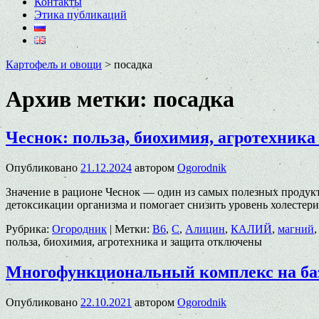
Контакты
Этика публикаций
Картофель и овощи
>
посадка
Архив метки:
посадка
Чеснок: польза, биохимия, агротехника
Опубликовано
21.12.2024
автором
Ogorodnik
Значение в рационе Чеснок — один из самых полезных продукто
детоксикации организма и помогает снизить уровень холестери
Рубрика:
Огородник
|
Метки:
B6
,
C
,
Алицин
,
КАЛИЙ
,
магний
польза, биохимия, агротехника и защита
отключены
Многофункциональный комплекс на ба
Опубликовано
22.10.2021
автором
Ogorodnik