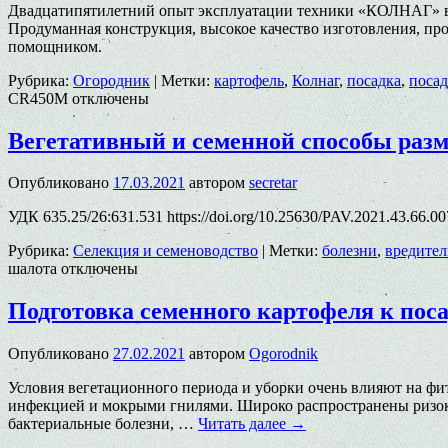
Двадцатипятилетний опыт эксплуатации техники «КОЛНАГ» в р
Продуманная конструкция, высокое качество изготовления, п
помощником.
Рубрика:
Огородник
|
Метки:
картофель
,
Колнаг
,
посадка
,
посад
CR450M
отключены
Вегетативный и семенной способы раз
Опубликовано
17.03.2021
автором
secretar
УДК 635.25/26:631.531 https://doi.org/10.25630/PAV.2021.43.66.
Рубрика:
Селекция и семеноводство
|
Метки:
болезни
,
вредите
шалота
отключены
Подготовка семенного картофеля к пос
Опубликовано
27.02.2021
автором
Ogorodnik
Условия вегетационного периода и уборки очень влияют на фи
инфекцией и мокрыми гнилями. Широко распространены ризокт
бактериальные болезни, …
Читать далее
→