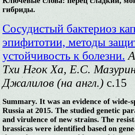
Ключевые слова: перец сладкий, мон
гибриды.
Сосудистый бактериоз ка
эпифитотии, методы защи
устойчивость к болезни.
А
Тхи Нгок Ха, Е.С. Мазурин
Джалилов (на англ.)
с.15
Summary.
It was an evidence of wide-s
Russia at 2015. The studied genetic par
and virulence of new strains. The resis
brassicas were identified based on gene-