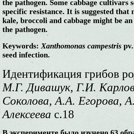
the pathogen. Some cabbage cultivars 
specific resistance. It is suggested tha
kale, broccoli and cabbage might be an 
the pathogen.
Keywords:
Xanthomonas campestris
pv
seed infection.
Идентификация грибов р
М.Г. Дивашук, Г.И. Карлов
Соколова, А.А. Егорова, А
Алексеева
с.18
В эксперименте было изучено 63 обр