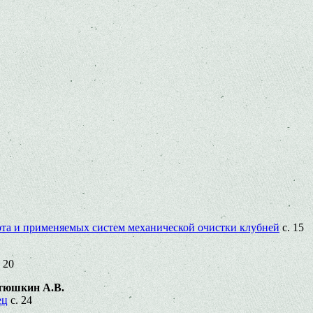
орта и применяемых систем механической очистки клубней
с. 15
 20
итюшкин А.В.
ец
с. 24