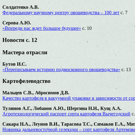
Солдатенко А.В.
Федеральному научному центру овощеводства – 100 лет
с. 7
Серова А.Ю.
«Впереди нас ждет большое будущее»
с. 10
Новости с. 12
Мастера отрасли
Бутов И.С.
«Переписываем историю подмосковного овощеводства»
с. 13
Картофелеводство
Мальцев С.В., Абросимов Д.В.
Качество картофеля в вакуумной упаковке в зависимости от с
Тулинов А.Г., Лобанов А.Ю., Шергина Н.Н., Кущ А.А.
Агротехнологический паспорт сорта картофеля Вычегодский
с.
Сакара Н.А., Леунов В.И., Тарасова Т.С., Симаков Е.А., М
Новинка дальневосточной селекции – сорт картофеля Артемов