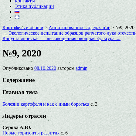
Контакты
Этика публикаций
Картофель и овощи
>
Аннотированное содержание
>
№9, 2020
←
Экологическое испытание образцов репчатого лука отечеств
Капуста японская — высокоценная овощная культура
→
№9, 2020
Опубликовано
08.10.2020
автором
admin
Содержание
Главная тема
Болезни картофеля и как с ними бороться
с. 3
Лидеры отрасли
Серова А.Ю.
Новые горизонты развития
с. 6