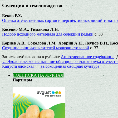
Селекция и семеноводство
Беков Р.Х.
Оценка отечественных сортов и перспективных линий томата 
Косенко М.А., Тимакова Л.Н.
Подбор исходного материала для селекции редьки
с. 33
Корнев А.В., Соколова Л.М., Ховрин А.Н., Леунов В.И., Кос
Создание линий-опылителей моркови столовой
с. 37
Запись опубликована в рубрике
Аннотированное содержание
.
←
Экологическое испытание образцов репчатого лука отечеств
Капуста японская — высокоценная овощная культура
→
ПОДПИСКА НА ЖУРНАЛ
Партнеры