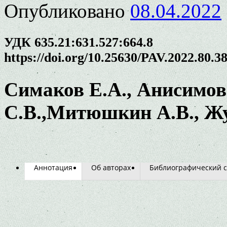
Опубликовано
08.04.2022
УДК 635.21:631.527:664.8
https://doi.org/10.25630/PAV.2022.80.3
Симаков
Е
.А
., Анисимов
С
.В
.,Митюшкин
А
.В
., 
Аннотация
Об авторах
Библиографический с