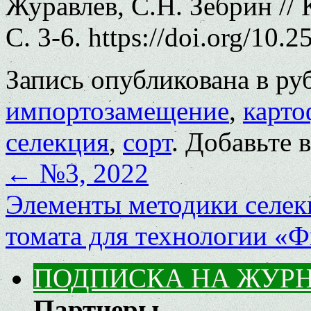
Журавлев, С.Н. Зебрин //
С. 3-6. https://doi.org/10
Запись опубликована в р
импортозамещение
,
карто
селекция
,
сорт
. Добавьте 
←
№3, 2022
Элементы методики селек
томата для технологии «
ПОДПИСКА НА ЖУР
Партнеры