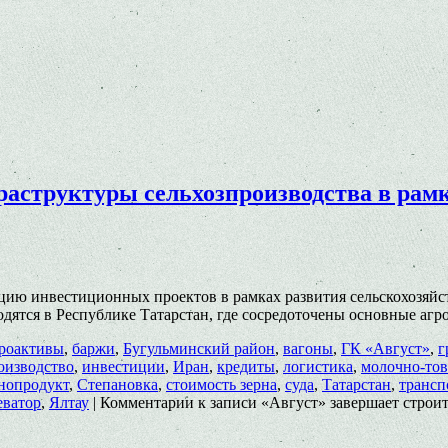
раструктуры сельхозпроизводства в рам
зацию инвестиционных проектов в рамках развития сельскохозяй
ятся в Республике Татарстан, где сосредоточены основные агр
роактивы
,
баржи
,
Бугульминский район
,
вагоны
,
ГК «Август»
,
г
оизводство
,
инвестиции
,
Иран
,
кредиты
,
логистика
,
молочно-то
нопродукт
,
Степановка
,
стоимость зерна
,
суда
,
Татарстан
,
трансп
еватор
,
Ялтау
|
Комментарии
к записи «Август» завершает строи