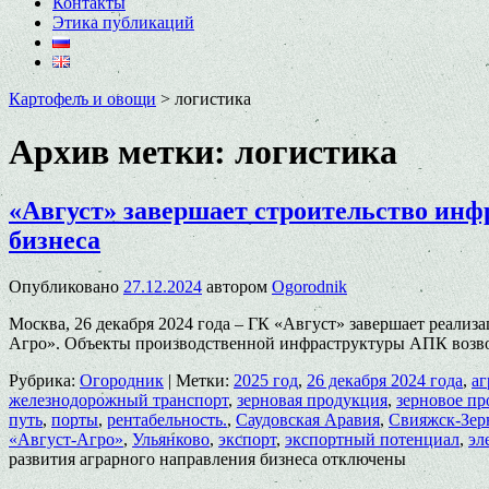
Контакты
Этика публикаций
Картофель и овощи
>
логистика
Архив метки:
логистика
«Август» завершает строительство инф
бизнеса
Опубликовано
27.12.2024
автором
Ogorodnik
Москва, 26 декабря 2024 года – ГК «Август» завершает реали
Агро». Объекты производственной инфраструктуры АПК возвод
Рубрика:
Огородник
|
Метки:
2025 год
,
26 декабря 2024 года
,
аг
железнодорожный транспорт
,
зерновая продукция
,
зерновое пр
путь
,
порты
,
рентабельность.
,
Саудовская Аравия
,
Свияжск-Зер
«Август-Агро»
,
Ульянково
,
экспорт
,
экспортный потенциал
,
эл
развития аграрного направления бизнеса
отключены