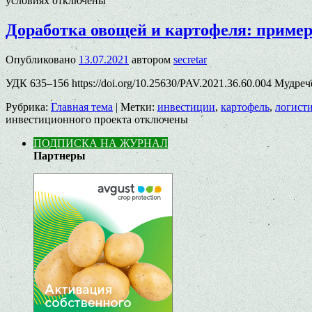
условиях
отключены
Доработка овощей и картофеля: пример
Опубликовано
13.07.2021
автором
secretar
УДК 635–156 https://doi.org/10.25630/PAV.2021.36.60.004 Мудре
Рубрика:
Главная тема
|
Метки:
инвестиции
,
картофель
,
логист
инвестиционного проекта
отключены
ПОДПИСКА НА ЖУРНАЛ
Партнеры