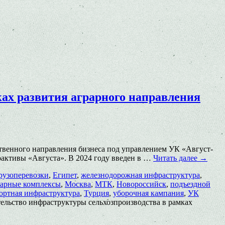
ках развития аграрного направления
ственного направления бизнеса под управлением УК «Август-
оактивы «Августа». В 2024 году введен в …
Читать далее
→
рузоперевозки
,
Египет
,
железнодорожная инфраструктура
,
варные комплексы
,
Москва
,
МТК
,
Новороссийск
,
подъездной
ортная инфраструктура
,
Турция
,
уборочная кампания
,
УК
тельство инфраструктуры сельхозпроизводства в рамках