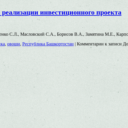
 реализации инвестиционного проекта
ченко С.Л., Масловский С.А., Борисов В.А., Замятина М.Е., Карп
ика
,
овощи
,
Республика Башкортостан
|
Комментарии
к записи До