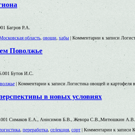
гиона
001 Багров Р.А.
Московская область
,
овощи
,
хабы
|
Комментарии
к записи Логис
нем Поволжье
36.001 Бутов И.С.
оволжье
|
Комментарии
к записи Логистика овощей и картофеля 
 перспективы в новых условиях
0.38.001 Симаков Е.А., Анисимов Б.В., Жевора С.В.,Митюшкин А.В
логистика
,
переработка
,
селекция
,
сорт
|
Комментарии
к записи К