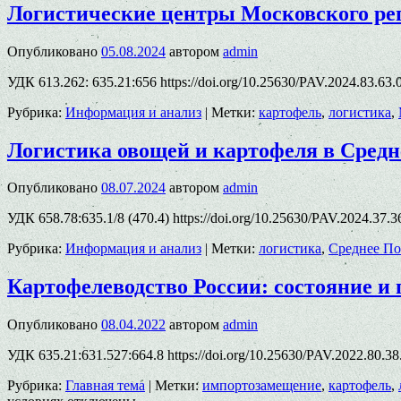
Логистические центры Московского ре
Опубликовано
05.08.2024
автором
admin
УДК 613.262: 635.21:656 https://doi.org/10.25630/PAV.2024.83.63.
Рубрика:
Информация и анализ
|
Метки:
картофель
,
логистика
,
Логистика овощей и картофеля в Сред
Опубликовано
08.07.2024
автором
admin
УДК 658.78:635.1/8 (470.4) https://doi.org/10.25630/PAV.2024.37.
Рубрика:
Информация и анализ
|
Метки:
логистика
,
Среднее П
Картофелеводство России: состояние и
Опубликовано
08.04.2022
автором
admin
УДК 635.21:631.527:664.8 https://doi.org/10.25630/PAV.2022.8
Рубрика:
Главная тема
|
Метки:
импортозамещение
,
картофель
,