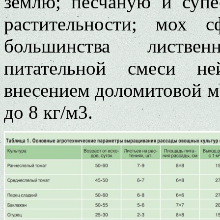
землю; песчаную и супе
растительности; мох 
большинства листве
питательной смеси не
внесением доломитовой му
до 8 кг/м3.