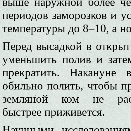
выше наружной более че
периодов заморозков и у
температуры до 8–10, а но
Перед высадкой в открыт
уменьшить полив и зате
прекратить. Накануне 
обильно полить, чтобы п
земляной ком не рас
быстрее приживется.
Научными исследования