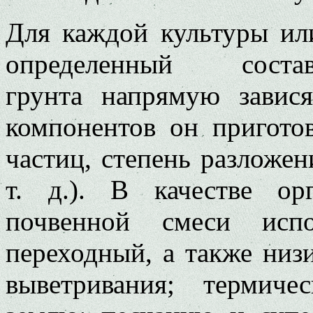
Для каждой культуры ил
определенный сост
грунта напрямую завис
компонентов он приготов
частиц, степень разложен
т. д.). В качестве ор
почвенной смеси исп
переходный, а также ни
выветривания; термич