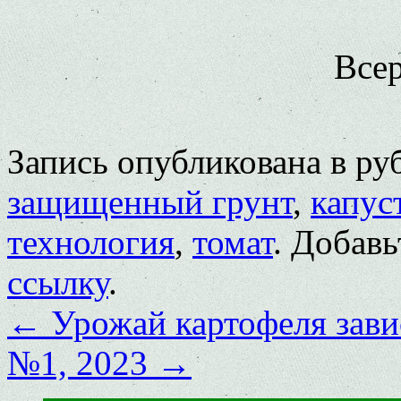
Все
Запись опубликована в р
защищенный грунт
,
капус
технология
,
томат
. Добавь
ссылку
.
←
Урожай картофеля зави
№1, 2023
→