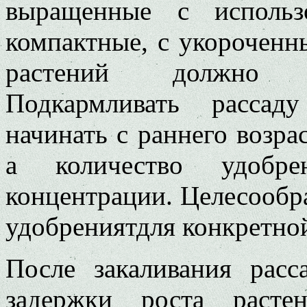
выращенные с использ
компактные, с укорочен
растений должно б
Подкармливать расса
начинать с раннего возра
а количество удобр
концентрации. Целесообр
удобрениятдля конкретно
После закаливания расс
задержки роста расте