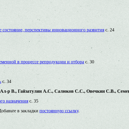
е состояние, перспективы инновационного развития
с. 24
менной в процессе репродукции и отбора
с. 30
ь
с. 34
-р В., Гайзатулин А.С., Салюков С.С., Овечкин С.В., Семе
го назначения
с. 35
 Добавьте в закладки
постоянную ссылку
.