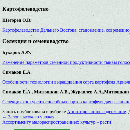
Картофелеводство
Щегорец О.В.
Картофелеводство Дальнего Востока: становление, современно
Селекция и семеноводство
Бухаров А.Ф.
Изменение параметров семенной продуктивности тыквы голосе
Симаков Е.А.
Особенности технологии выращивания сорта картофеля Ариэл
Симаков Е.А., Митюшкин А.В., Журавлев А.А.,Митюшкин Ал
Селекция конкурентоспособных сортов картофеля для различно
Запись опубликована в рубрике
Аннотированное содержание
.
←
Залог высокого урожая
Ассортименту малораспространенных культур – расти!
→