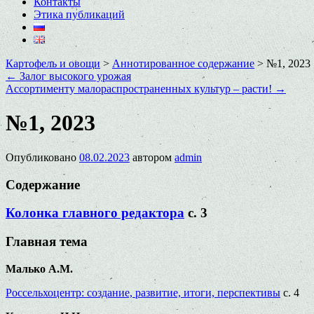
Контакты
Этика публикаций
Картофель и овощи
>
Аннотированное содержание
>
№1, 2023
←
Залог высокого урожая
Ассортименту малораспространенных культур – расти!
→
№1, 2023
Опубликовано
08.02.2023
автором
admin
Содержание
Колонка главного редактора
с. 3
Главная тема
Малько А.М.
Россельхоцентр: создание, развитие, итоги, перспективы
с. 4