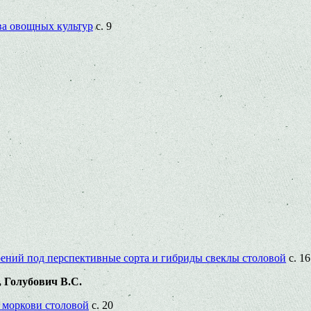
ва овощных культур
с. 9
ений под перспективные сорта и гибриды свеклы столовой
с. 16
 Голубович В.С.
 моркови столовой
с. 20