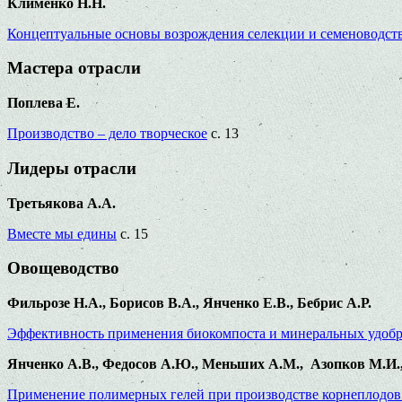
Клименко Н.Н.
Концептуальные основы возрождения селекции и семеноводст
Мастера отрасли
Поплева Е.
Производство – дело творческое
с. 13
Лидеры отрасли
Третьякова А.А.
Вместе мы едины
с. 15
Овощеводство
Фильрозе Н.А., Борисов В.А., Янченко Е.В., Бебрис А.Р.
Эффективность применения биокомпоста и минеральных удобр
Янченко А.В., Федосов А.Ю., Меньших А.М., Азопков М.И.,
Применение полимерных гелей при производстве корнеплодов