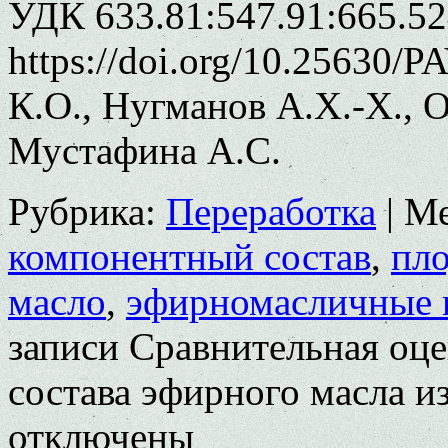
УДК 633.81:547.91:665.52
https://doi.org/10.25630/
К.О., Нугманов А.Х.-Х., 
Мустафина А.С.
Рубрика:
Переработка
|
Ме
компонентный состав
,
пло
масло
,
эфирномасличные 
записи Сравнительная оце
состава эфирного масла и
отключены