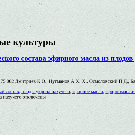
ые культуры
кого состава эфирного масла из плодов
.77.75.002 Дмитриев К.О., Нугманов А.Х.-Х., Осмоловский П.Д., 
й состав
,
плоды укропа пахучего
,
эфирное масло
,
эфирномаслич
а пахучего
отключены