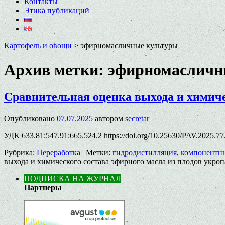
Контакты
Этика публикаций
Картофель и овощи
>
эфирномасличные культуры
Архив метки:
эфирномасличн
Сравнительная оценка выхода и химичес
Опубликовано
07.07.2025
автором
secretar
УДК 633.81:547.91:665.524.2 https://doi.org/10.25630/PAV.2025
Рубрика:
Переработка
|
Метки:
гидродистилляция
,
компонентны
выхода и химического состава эфирного масла из плодов укроп
ПОДПИСКА НА ЖУРНАЛ
Партнеры