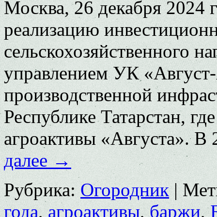
Москва, 26 декабря 2024 
реализацию инвестиционн
сельскохозяйственного на
управлением УК «Август-
производственной инфрас
Республике Татарстан, гд
агроактивы «Августа». В 
далее
→
Рубрика:
Огородник
|
Мет
года
,
агроактивы
,
баржи
,