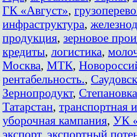
ГК «Август»
,
грузоперево
инфраструктура
,
железно
продукция
,
зерновое прои
кредиты
,
логистика
,
моло
Москва
,
МТК
,
Новоросси
рентабельность.
,
Саудовск
Зернопродукт
,
Степановк
Татарстан
,
транспортная 
уборочная кампания
,
УК 
экспорт
,
экспортный поте